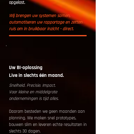
opgelost.
Wij brengen uw systemen samen,
automatiseren uw rapportage en zetten
ruis om in bruikbaar inzicht - direct.
Uw BI-oplossing
Live in slechts één maand.
Snelheid. Precisie. Impact.
Voor kleine en middelgrote
ondernemingen is tijd alles.
Daarom besteden we geen maanden aan
planning. We maken snel prototypes,
bouwen slim en leveren echte resultaten in
slechts 30 dagen.