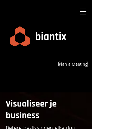
biantix
Plan a Meeting
Visualiseer je
business
Betere beslissingen elke dag