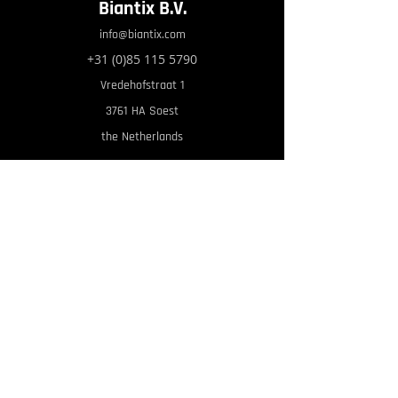
Biantix B.V.
info@biantix.com
+31 (0)85 115 5790
Vredehofstraat 1
3761 HA Soest
the Netherlands
Privacy Statement
Home
Services
About