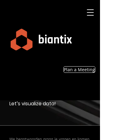
biantix
Plan a Meeting
Starten
Let’s visualize data!
We beantwoorden graag je vragen en komen